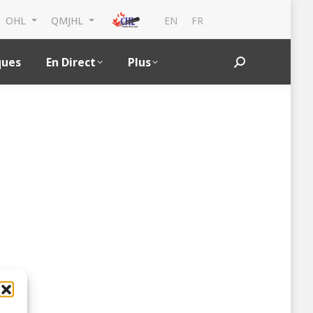
EN
FR
OHL
QMJHL
ques
En Direct
Plus
Search: