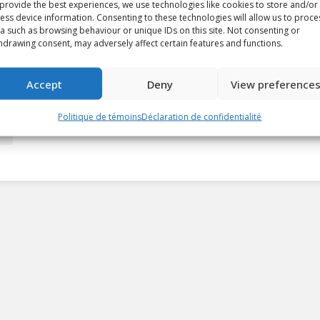
provide the best experiences, we use technologies like cookies to store and/or
ess device information. Consenting to these technologies will allow us to proce
a such as browsing behaviour or unique IDs on this site. Not consenting or
hdrawing consent, may adversely affect certain features and functions.
Accept
Deny
View preference
Politique de témoins
Déclaration de confidentialité