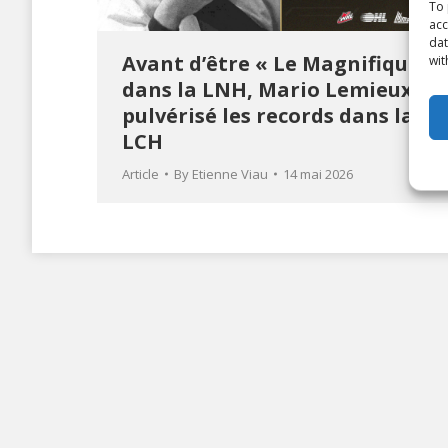
To 
acc
dat
Avant d’être « Le Magnifique »
wit
dans la LNH, Mario Lemieux a
pulvérisé les records dans la
LCH
Article
By
Etienne Viau
14 mai 2026