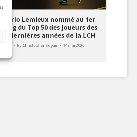
ss
Mario Lemieux nommé au 1er
rang du Top 50 des joueurs des
50 dernières années de la LCH
s
Article
By
Christopher Séguin
14 mai 2026