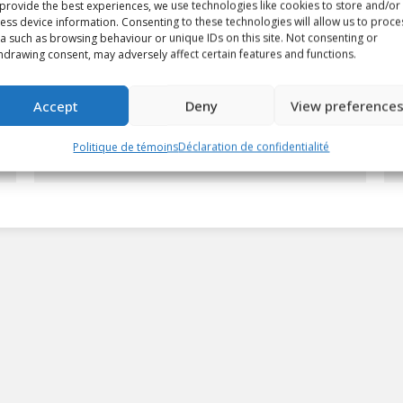
provide the best experiences, we use technologies like cookies to store and/or
ess device information. Consenting to these technologies will allow us to proce
a such as browsing behaviour or unique IDs on this site. Not consenting or
Pendant et après le lock-out
hdrawing consent, may adversely affect certain features and functions.
de la LNH, « Sid the Kid » a
transcendé le sport
Accept
Deny
View preference
Article
By
Etienne Viau
14 mai 2026
Politique de témoins
Déclaration de confidentialité