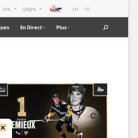
EN
FR
OHL
QMJHL
ques
En Direct
Plus
Search: