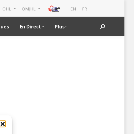
EN
FR
OHL
QMJHL
ques
En Direct
Plus
Search: