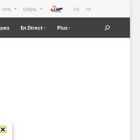
EN
FR
OHL
QMJHL
ques
En Direct
Plus
Search: