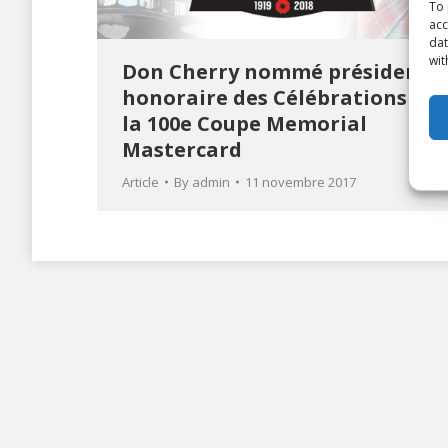
To 
acc
dat
wit
Don Cherry nommé président
honoraire des Célébrations de
la 100e Coupe Memorial
Mastercard
Article
By
admin
11 novembre 2017