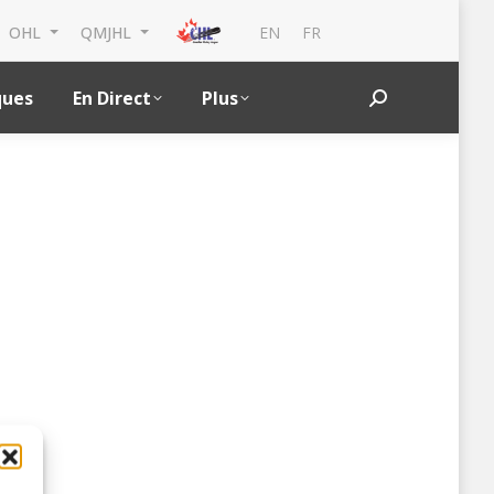
EN
FR
OHL
QMJHL
ques
En Direct
Plus
Search: