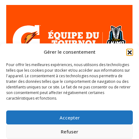
Gérer le consentement
Pour offrir les meilleures expériences, nous utilisons des technologies
telles que les cookies pour stocker et/ou accéder aux informations sur
l'appareil. Le consentement à ces technologies nous permettra de
traiter des données telles que le comportement de navigation ou des
Coupe LHJMQ 2025 – Équipe du Tournoi
identifiants uniques sur ce site. Le fait de ne pas consentir ou de retirer
Gatorade
son consentement peut affecter négativement certaines
caractéristiques et fonctions.
Article
Par
David Brien
26 avril 2025
Accepter
Refuser
1
2
3
4
→