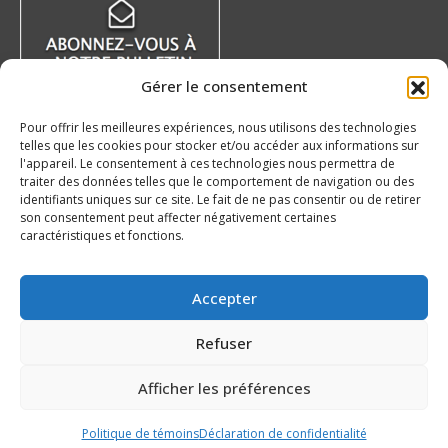
dans
dans
dans
dans
une
une
une
une
nouvelle
nouvelle
nouvelle
nouvelle
Gérer le consentement
fenêtre
fenêtre
fenêtre
fenêtre
Pour offrir les meilleures expériences, nous utilisons des technologies
telles que les cookies pour stocker et/ou accéder aux informations sur
Nouvelles récentes
l'appareil. Le consentement à ces technologies nous permettra de
traiter des données telles que le comportement de navigation ou des
identifiants uniques sur ce site. Le fait de ne pas consentir ou de retirer
Nissan Canada devient partenaire officiel de la
son consentement peut affecter négativement certaines
LHJMQ
caractéristiques et fonctions.
6 août 2026
Le Tchèque Maxmilian Mares a hâte de se
Accepter
joindre à l’Océanic !
5 août 2026
Refuser
Nos 20 ans – Saguenéens de Chicoutimi
Afficher les préférences
5 août 2026
Politique de témoins
Déclaration de confidentialité