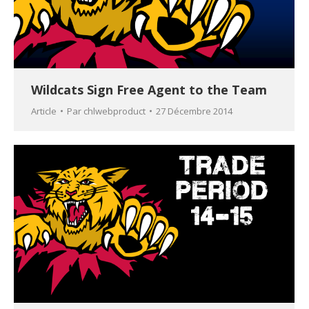
Wildcats Sign Free Agent to the Team
Article
Par
chlwebproduct
27 Décembre 2014