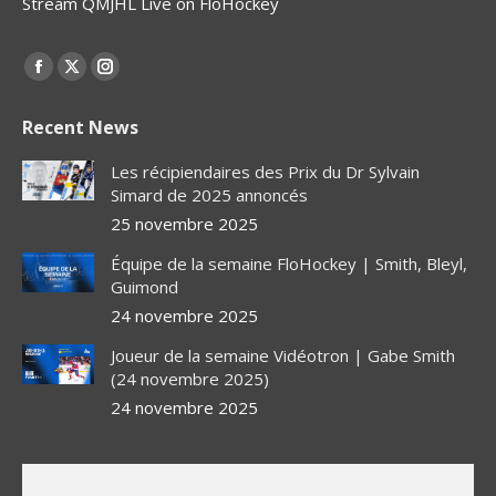
Stream QMJHL Live on FloHockey
Find us on:
Facebook
X
Instagram
page
page
page
Recent News
opens
opens
opens
in
in
in
Les récipiendaires des Prix du Dr Sylvain
new
new
new
Simard de 2025 annoncés
window
window
window
25 novembre 2025
Équipe de la semaine FloHockey | Smith, Bleyl,
Guimond
24 novembre 2025
Joueur de la semaine Vidéotron | Gabe Smith
(24 novembre 2025)
24 novembre 2025