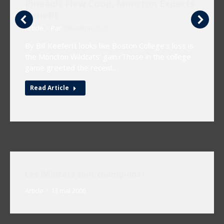
Pineault Flew Coop, Moncton Expects
Benefit
Article
Par
chlwebproduct
By Bill KeeferIt looks like Boston College’s loss is
the Moncton Wildcats’ gain.rThose in the college
game greeted the recent…
Read Article
Les Wildcats sont champions !
Article
13 mai 2006