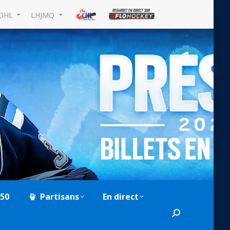
OHL
LHJMQ
-50
Partisans
En direct
Search: