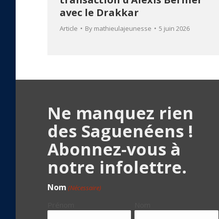
avec le Drakkar
Article
By
mathieulajeunesse
5 juin 2026
Ne manquez rien
des Saguenéens !
Abonnez-vous à
notre infolettre.
Nom
(Nécessaire)
Prénom
Nom