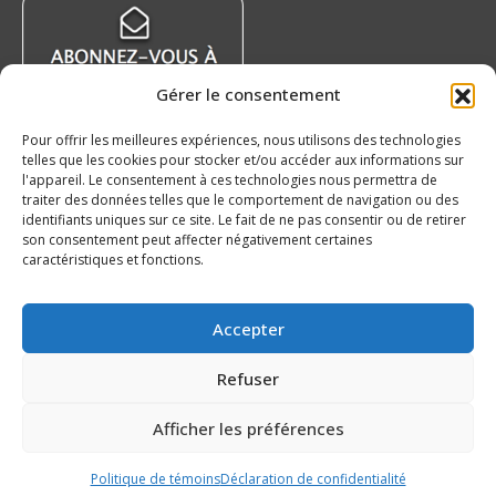
dans
dans
dans
dans
une
une
une
une
nouvelle
nouvelle
nouvelle
nouvelle
Gérer le consentement
fenêtre
fenêtre
fenêtre
fenêtre
Pour offrir les meilleures expériences, nous utilisons des technologies
telles que les cookies pour stocker et/ou accéder aux informations sur
l'appareil. Le consentement à ces technologies nous permettra de
Nouvelles récentes
traiter des données telles que le comportement de navigation ou des
identifiants uniques sur ce site. Le fait de ne pas consentir ou de retirer
L’encan de l’Omnium de golf au bénéfice de la
son consentement peut affecter négativement certaines
Fondation de la LHJMQ en cours!
caractéristiques et fonctions.
8 août 2026
Nos 20 ans – Islanders de Charlottetown
Accepter
7 août 2026
Refuser
Nissan Canada devient partenaire officiel de la
LHJMQ
Afficher les préférences
6 août 2026
Politique de témoins
Déclaration de confidentialité