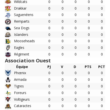
Wildcats
0
0
0
0
0
Drakkar
0
0
0
0
0
Saguenéens
0
0
0
0
0
Remparts
0
0
0
0
0
Sea Dogs
0
0
0
0
0
Islanders
0
0
0
0
0
Mooseheads
0
0
0
0
0
Eagles
0
0
0
0
0
Régiment
0
0
0
0
0
Association Ouest
Équipe
PJ
V
D
PTS
PCT
Phœnix
0
0
0
0
0
Armada
0
0
0
0
0
Tigres
0
0
0
0
0
Foreurs
0
0
0
0
0
Voltigeurs
0
0
0
0
0
Cataractes
0
0
0
0
0