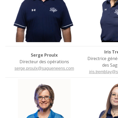
Iris T
Serge Proulx
Directrice géné
Directeur des opérations
des Sa
serge.proulx@sagueneens.com
iris.tremblay