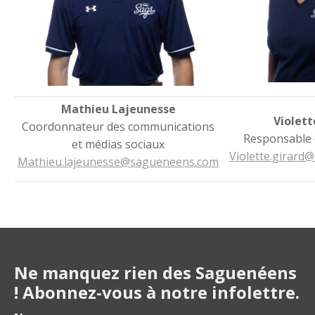
Mathieu Lajeunesse
Violett
Coordonnateur des communications
Responsable 
et médias sociaux
Violette.girar
Mathieu.lajeunesse@sagueneens.com
Ne manquez rien des Saguenéens
! Abonnez-vous à notre infolettre.