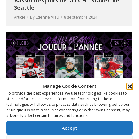
Bassin d’espoirs de la LCH : Kraken de
Seattle
Article
By
Etienne Viau
8 septembre 2024
Manage Cookie Consent
To provide the best experiences, we use technologies like cookies to
store and/or access device information. Consenting to these
technologies will allow us to process data such as browsing behaviour
or unique IDs on this site. Not consenting or withdrawing consent, may
Firkus, Cowan, et Cataford nommés
adversely affect certain features and functions.
finalistes pour le Prix David Branch de
joueur de l’année de la LCH 2023-24
Accept
Article
By
Christopher Séguin
20 mai 2024