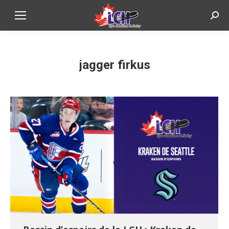
Sear
jagger firkus