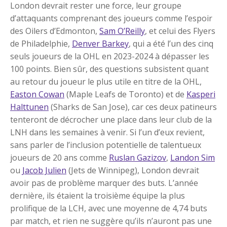
London devrait rester une force, leur groupe
d’attaquants comprenant des joueurs comme l’espoir
des Oilers d’Edmonton,
Sam O’Reilly
, et celui des Flyers
de Philadelphie,
Denver Barkey
, qui a été l’un des cinq
seuls joueurs de la OHL en 2023-2024 à dépasser les
100 points. Bien sûr, des questions subsistent quant
au retour du joueur le plus utile en titre de la OHL,
Easton Cowan
(Maple Leafs de Toronto) et de
Kasperi
Halttunen
(Sharks de San Jose), car ces deux patineurs
tenteront de décrocher une place dans leur club de la
LNH dans les semaines à venir. Si l’un d’eux revient,
sans parler de l’inclusion potentielle de talentueux
joueurs de 20 ans comme
Ruslan Gazizov
,
Landon Sim
ou
Jacob Julien
(Jets de Winnipeg), London devrait
avoir pas de problème marquer des buts. L’année
dernière, ils étaient la troisième équipe la plus
prolifique de la LCH, avec une moyenne de 4,74 buts
par match, et rien ne suggère qu’ils n’auront pas une