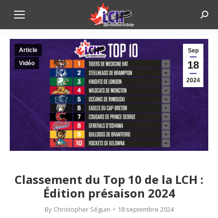
Sear
Article
Sep
18
Vidéo
2024
Classement du Top 10 de la LCH :
Édition présaison 2024
By
Christopher Séguin
18 septembre 2024