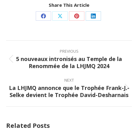
Share This Article
Share
Share
Share
Share
on
on
on
on
Facebook
X
Pinterest
LinkedIn
Post
navigation
PREVIOUS
5 nouveaux intronisés au Temple de la
Previous
Renommée de la LHJMQ 2024
post:
NEXT
La LHJMQ annonce que le Trophée Frank-J.-
Next
Selke devient le Trophée David-Desharnais
post:
Related Posts