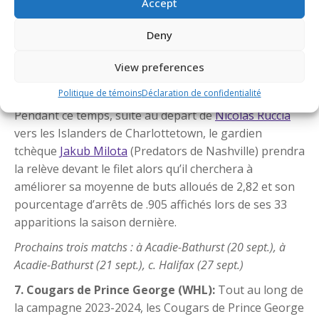
Accept
revient au Cap-Breton quelques mois après avoir été
sélectionné par le Utah Hockey Club en troisième
Deny
ronde du Repêchage 2024 de la LNH. Alors qu’il
entame ce qui sera sa troisième saison dans la LHJMQ,
View preferences
Lavoie devrait apporter une stabilité nécessaire à la
Politique de témoins
Déclaration de confidentialité
ligne arrière de cette équipe des Eagles cette saison.
Pendant ce temps, suite au départ de
Nicolas Ruccia
vers les Islanders de Charlottetown, le gardien
tchèque
Jakub Milota
(Predators de Nashville) prendra
la relève devant le filet alors qu’il cherchera à
améliorer sa moyenne de buts alloués de 2,82 et son
pourcentage d’arrêts de .905 affichés lors de ses 33
apparitions la saison dernière.
Prochains trois matchs : à Acadie-Bathurst (20 sept.), à
Acadie-Bathurst (21 sept.), c. Halifax (27 sept.)
7. Cougars de Prince George (WHL):
Tout au long de
la campagne 2023-2024, les Cougars de Prince George