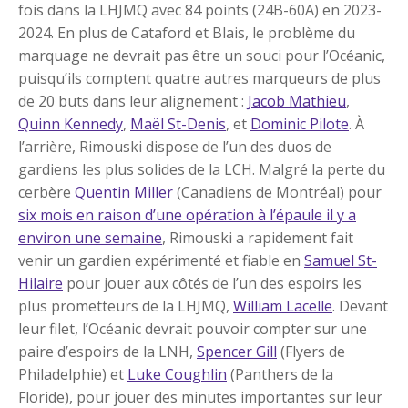
fois dans la LHJMQ avec 84 points (24B-60A) en 2023-
2024. En plus de Cataford et Blais, le problème du
marquage ne devrait pas être un souci pour l’Océanic,
puisqu’ils comptent quatre autres marqueurs de plus
de 20 buts dans leur alignement :
Jacob Mathieu
,
Quinn Kennedy
,
Maël St-Denis
, et
Dominic Pilote
. À
l’arrière, Rimouski dispose de l’un des duos de
gardiens les plus solides de la LCH. Malgré la perte du
cerbère
Quentin Miller
(Canadiens de Montréal) pour
six mois en raison d’une opération à l’épaule il y a
environ une semaine
, Rimouski a rapidement fait
venir un gardien expérimenté et fiable en
Samuel St-
Hilaire
pour jouer aux côtés de l’un des espoirs les
plus prometteurs de la LHJMQ,
William Lacelle
. Devant
leur filet, l’Océanic devrait pouvoir compter sur une
paire d’espoirs de la LNH,
Spencer Gill
(Flyers de
Philadelphie) et
Luke Coughlin
(Panthers de la
Floride), pour jouer des minutes importantes sur leur