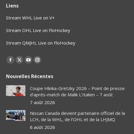
Liens
Stream WHL Live on V+
Stream OHL Live on FloHockey
Stream QMJHL Live on FloHockey
Find us on:
Facebook
X
YouTube
Instagram
page
page
page
page
Nouvelles Récentes
opens
opens
opens
opens
in
in
in
in
Coupe Hlinka-Gretzky 2026 – Point de presse
new
new
new
new
d’après-match de Malik L’Italien – 7 août
window
window
window
window
7 août 2026
Nissan Canada devient partenaire officiel de la
LCH, de la WHL, de l’OHL et de la LHJMQ
6 août 2026