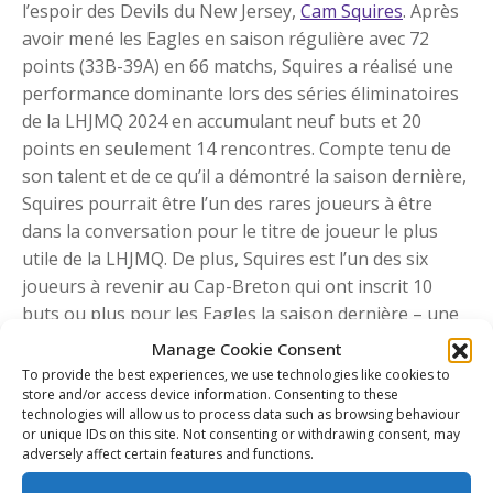
l’espoir des Devils du New Jersey,
Cam Squires
. Après
avoir mené les Eagles en saison régulière avec 72
points (33B-39A) en 66 matchs, Squires a réalisé une
performance dominante lors des séries éliminatoires
de la LHJMQ 2024 en accumulant neuf buts et 20
points en seulement 14 rencontres. Compte tenu de
son talent et de ce qu’il a démontré la saison dernière,
Squires pourrait être l’un des rares joueurs à être
dans la conversation pour le titre de joueur le plus
utile de la LHJMQ. De plus, Squires est l’un des six
joueurs à revenir au Cap-Breton qui ont inscrit 10
buts ou plus pour les Eagles la saison dernière – une
liste qui inclut le marqueur de 30 buts
Olivier Houde
et
Manage Cookie Consent
l’attaquant vétéran
Jacob Newcombe
, qui a enregistré
To provide the best experiences, we use technologies like cookies to
24 points (11B-23A) en seulement 26 matchs après
store and/or access device information. Consenting to these
technologies will allow us to process data such as browsing behaviour
avoir manqué du temps pour recevoir du traitement
or unique IDs on this site. Not consenting or withdrawing consent, may
pour son lymphome non hodgkinien. Ancien choix
adversely affect certain features and functions.
numéro un au repêchage de la LHJMQ,
Tomas Lavoie