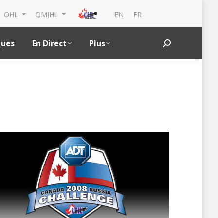
EN
FR
OHL
QMJHL
ques
En Direct
Plus
Search: