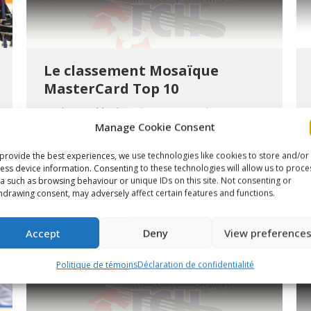
Le classement Mosaïque
MasterCard Top 10
Article
By
chlwebproduct
18 novembre 2008
Manage Cookie Consent
provide the best experiences, we use technologies like cookies to store and/or
ess device information. Consenting to these technologies will allow us to proce
a such as browsing behaviour or unique IDs on this site. Not consenting or
hdrawing consent, may adversely affect certain features and functions.
Accept
Deny
View preference
Politique de témoins
Déclaration de confidentialité