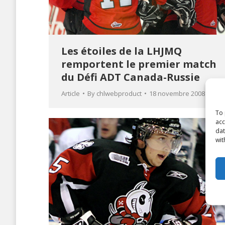
Les étoiles de la LHJMQ
remportent le premier match
du Défi ADT Canada-Russie
Article
By
chlwebproduct
18 novembre 2008
To 
acc
dat
wit