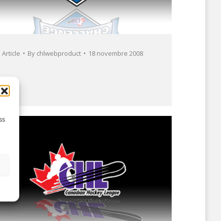
Article
By
chlwebproduct
18 novembre 2008
ss
s