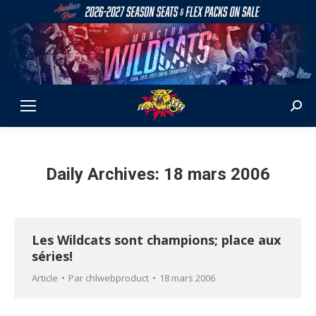
Sear
Daily Archives:
18 mars 2006
Les Wildcats sont champions; place aux
séries!
Article
Par
chlwebproduct
18 mars 2006