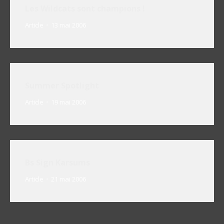
Les Wildcats sont champions !
Article
13 mai 2006
Summer Spotlight
Article
19 mai 2006
Bs Sign Karsums
Article
21 mai 2006