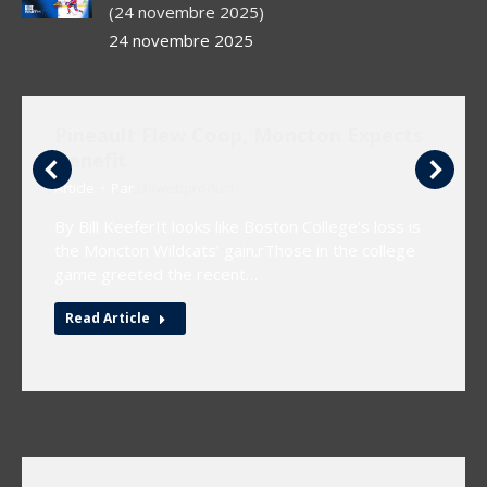
(24 novembre 2025)
24 novembre 2025
Pineault Flew Coop, Moncton Expects
Benefit
Article
Par
chlwebproduct
By Bill KeeferIt looks like Boston College’s loss is
the Moncton Wildcats’ gain.rThose in the college
game greeted the recent…
Read Article