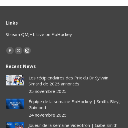
Links
Stream QMJHL Live on FloHockey
Find us on:
Facebook
X
Instagram
page
page
page
Recent News
opens
opens
opens
in
in
in
Les récipiendaires des Prix du Dr Sylvain
new
new
new
Simard de 2025 annoncés
window
window
window
25 novembre 2025
Équipe de la semaine FloHockey | Smith, Bleyl,
Guimond
24 novembre 2025
Joueur de la semaine Vidéotron | Gabe Smith