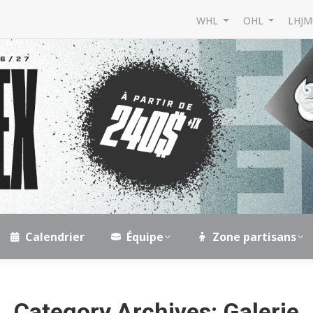
WHL
OHL
LHJ
Calendrier
Équipe
Zone partisans
Category Archives:
Galerie