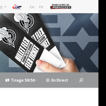
EN
FR
MQ
Tirage 50/50
En Direct
Search: