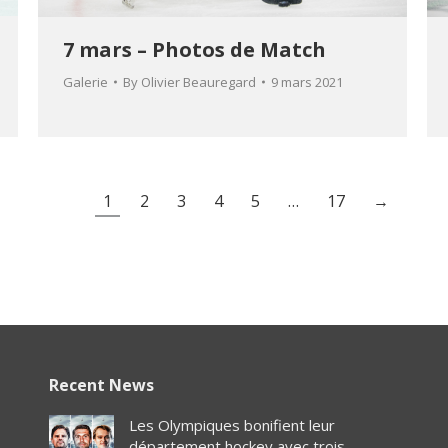
7 mars – Photos de Match
Galerie
By
Olivier Beauregard
9 mars 2021
1
2
3
4
5
…
17
→
Recent News
Les Olympiques bonifient leur
département hockey avec trois