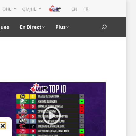
EN
FR
OHL
QMJHL
ques
En Direct
Plus
Search: