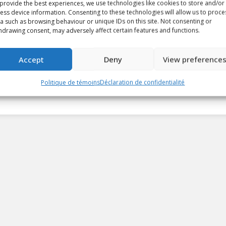
provide the best experiences, we use technologies like cookies to store and/or
ess device information. Consenting to these technologies will allow us to proce
a such as browsing behaviour or unique IDs on this site. Not consenting or
Joueurs de la semaine, 29
hdrawing consent, may adversely affect certain features and functions.
janvier au 4 février 2024
Accept
Deny
View preference
Article
By
6 février 2024
Politique de témoins
Déclaration de confidentialité