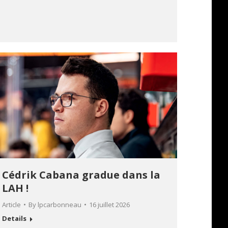
Cédrik Cabana gradue dans la
LAH !
Article
By
lpcarbonneau
16 juillet 2026
Details