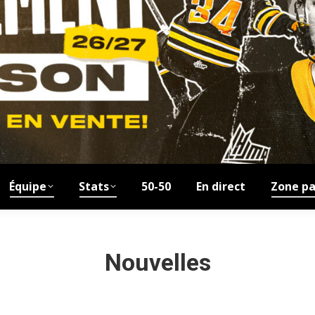
Équipe
Stats
50-50
En direct
Zone pa
Nouvelles