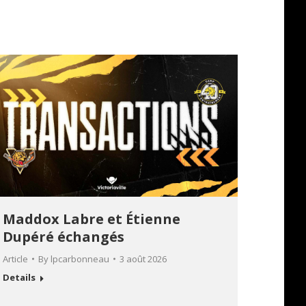
Maddox Labre et Étienne
Dupéré échangés
Article
By
lpcarbonneau
3 août 2026
Details