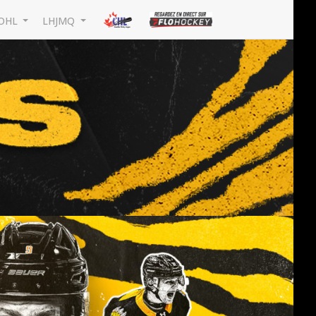
OHL
LHJMQ