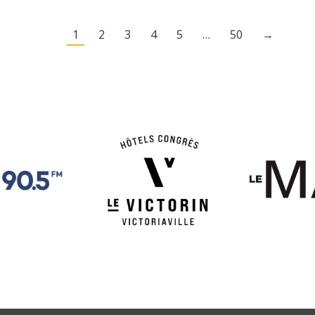
1
2
3
4
5
…
50
→