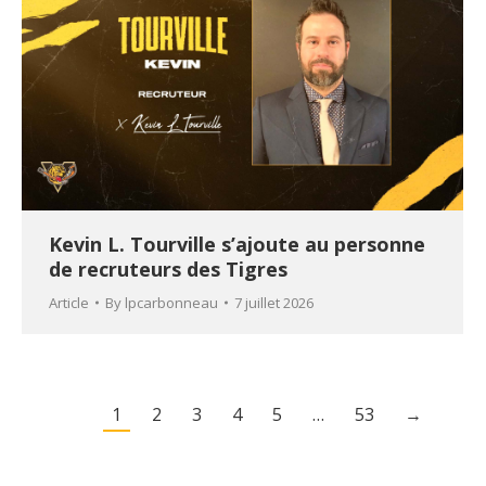
Kevin L. Tourville s’ajoute au personne
de recruteurs des Tigres
Article
By
lpcarbonneau
7 juillet 2026
1
2
3
4
5
…
53
→