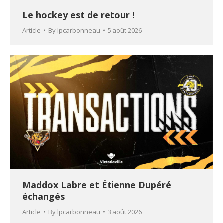
Le hockey est de retour !
Article
By
lpcarbonneau
5 août 2026
Maddox Labre et Étienne Dupéré
échangés
Article
By
lpcarbonneau
3 août 2026