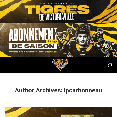
Sear
Author Archives:
lpcarbonneau