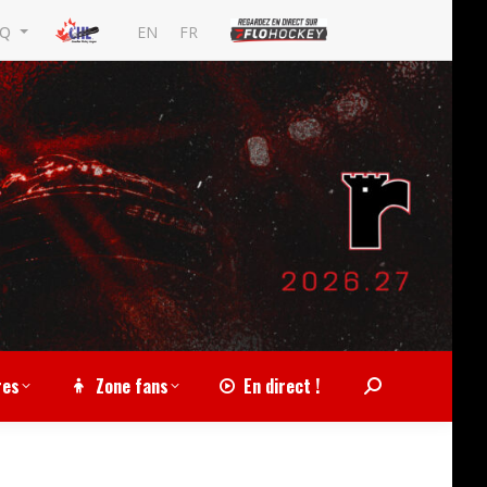
EN
FR
MQ
res
Zone fans
En direct !
Search: