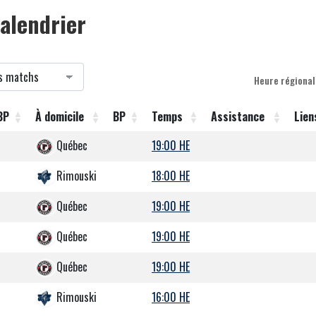
alendrier
Heure régional
BP
À domicile
BP
Temps
Assistance
Lien
Québec
19:00 HE
Rimouski
18:00 HE
Québec
19:00 HE
Québec
19:00 HE
Québec
19:00 HE
Rimouski
16:00 HE