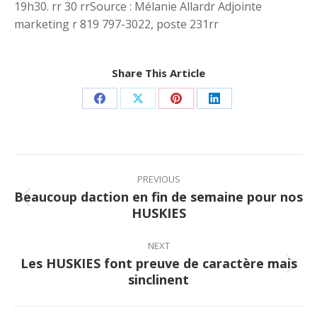
19h30. rr 30 rrSource : Mélanie Allardr Adjointe
marketing r 819 797-3022, poste 231rr
Share This Article
Share
Share
Share
Share
on
on
on
on
Facebook
X
Pinterest
LinkedIn
Post
navigation
PREVIOUS
Beaucoup daction en fin de semaine pour nos
Previous
HUSKIES
post:
NEXT
Les HUSKIES font preuve de caractère mais
Next
sinclinent
post: