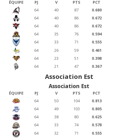
ÉQUIPE
PJ
V
PTS
PCT
64
40
87
0.680
64
40
86
0.672
64
40
86
0.672
64
35
76
0.594
64
33
71
0.555
64
26
59
0.461
64
23
51
0.398
64
21
47
0.367
Association Est
Association Est
ÉQUIPE
PJ
V
PTS
PCT
64
50
104
0.813
64
49
103
0.805
64
38
80
0.625
64
33
74
0.578
64
32
71
0.555