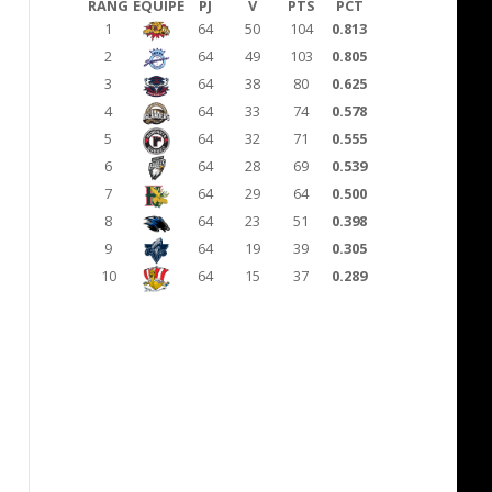
RANG
ÉQUIPE
PJ
V
PTS
PCT
1
64
50
104
0.813
2
64
49
103
0.805
3
64
38
80
0.625
4
64
33
74
0.578
5
64
32
71
0.555
6
64
28
69
0.539
7
64
29
64
0.500
8
64
23
51
0.398
9
64
19
39
0.305
10
64
15
37
0.289