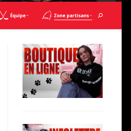
Équipe
Zone partisans
Search: