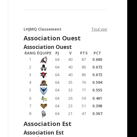
LHJMQ Classement
Tout voir
Association Ouest
Association Ouest
RANG
ÉQUIPE
PJ
V
PTS
PCT
1
64
40
87
0.680
2
64
40
86
0.672
3
64
40
86
0.672
4
64
35
76
0.594
5
64
33
71
0.555
6
64
26
59
0.461
7
64
23
51
0.398
8
64
21
47
0.367
Association Est
Association Est