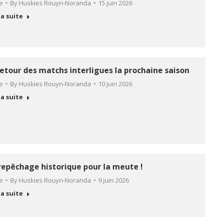
le
By
Huskies Rouyn-Noranda
15 juin 2026
la suite
retour des matchs interligues la prochaine saison
le
By
Huskies Rouyn-Noranda
10 juin 2026
la suite
repêchage historique pour la meute !
le
By
Huskies Rouyn-Noranda
9 juin 2026
la suite