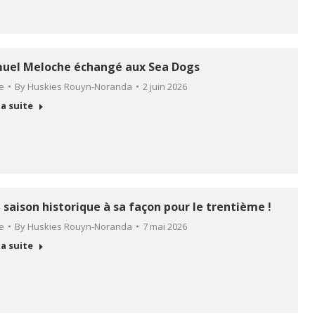
uel Meloche échangé aux Sea Dogs
le
By
Huskies Rouyn-Noranda
2 juin 2026
la suite
 saison historique à sa façon pour le trentième !
le
By
Huskies Rouyn-Noranda
7 mai 2026
la suite