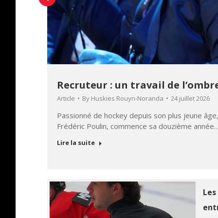
Recruteur : un travail de l’omb
Article
By
Huskies Rouyn-Noranda
24 juillet 2026
…
Passionné de hockey depuis son plus jeune âge
Frédéric Poulin, commence sa douzième année
Lire la suite
Les
ent