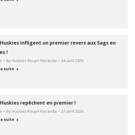
 Huskies infligent un premier revers aux Sags en
es !
le
By
Huskies Rouyn-Noranda
24 avril 2026
la suite
 Huskies repêchent en premier !
le
By
Huskies Rouyn-Noranda
21 avril 2026
la suite