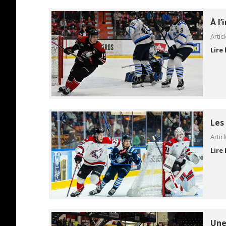
À l’
Artic
Lire 
Les
Artic
Lire 
Une