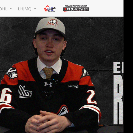
OHL
LHJMQ