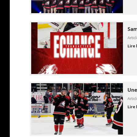
Sam
Artic
Lire 
Une
Artic
Lire 