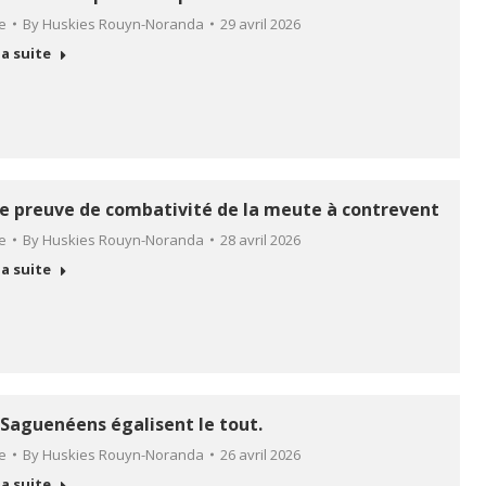
le
By
Huskies Rouyn-Noranda
29 avril 2026
la suite
le preuve de combativité de la meute à contrevent
le
By
Huskies Rouyn-Noranda
28 avril 2026
la suite
 Saguenéens égalisent le tout.
le
By
Huskies Rouyn-Noranda
26 avril 2026
la suite