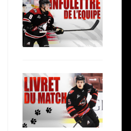
Hockey Canada M17: 3 joueurs repêchés d
développement
Article
By
Huskies Rouyn-Noranda
14 juillet 2026
La Ligue canadienne de hockey (LCH) est fière de souligner l
des clubs de…
Lire la suite