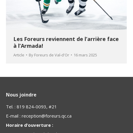
Les Foreurs reviennent de l’arrière face
à l’Armada!
Article
By
Foreurs de Val-d'Or
16 mars 2025
Nous joindre
Tel. : 819 824-0093, #21
E-mail :
reception@foreurs.qc.ca
Horaire d’ouverture :