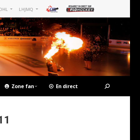
OHL
LHJMQ
Zone fan
En direct
Search:
11