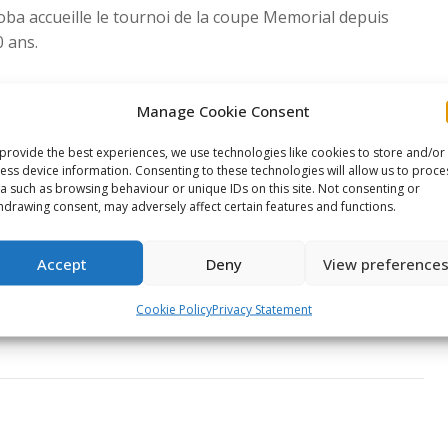
toba accueille le tournoi de la coupe Memorial depuis
0 ans.
Manage Cookie Consent
e This Article
provide the best experiences, we use technologies like cookies to store and/or
Share
Share
Share
ess device information. Consenting to these technologies will allow us to proce
a such as browsing behaviour or unique IDs on this site. Not consenting or
on
on
on
hdrawing consent, may adversely affect certain features and functions.
ook
X
Pinterest
LinkedIn
Accept
Deny
View preference
NEXT
Next Post
Cookie Policy
Privacy Statement
Next
post: