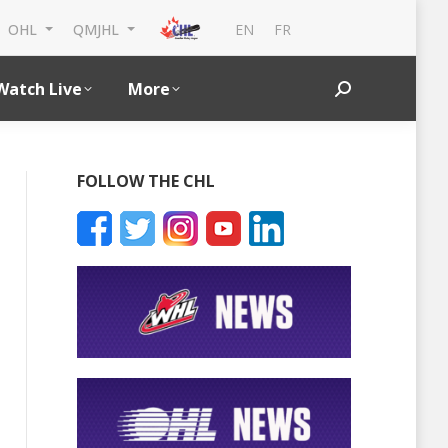
EN
FR
OHL
QMJHL
Watch Live
More
Search:
FOLLOW THE CHL