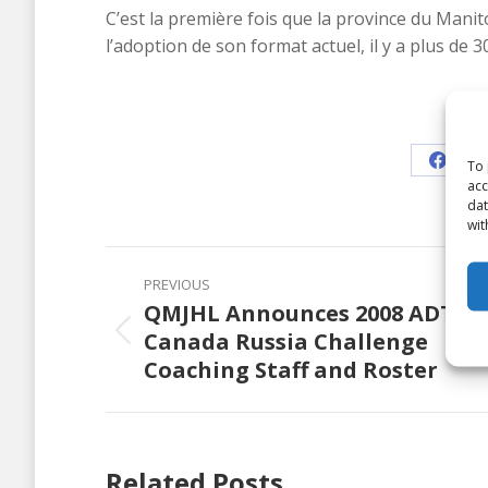
C’est la première fois que la province du Mani
l’adoption de son format actuel, il y a plus de 3
Shar
To 
Share
acc
on
dat
wit
Faceb
Post
PREVIOUS
navigation
QMJHL Announces 2008 ADT
Canada Russia Challenge
Previous
Coaching Staff and Roster
post:
Related Posts