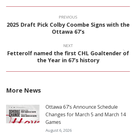
Facebook
X
Pinterest
LinkedIn
Post
navigation
PREVIOUS
2025 Draft Pick Colby Coombe Signs with the
Previous
Ottawa 67’s
post:
NEXT
Fetterolf named the first CHL Goaltender of
Next
the Year in 67’s history
post:
More News
Ottawa 67’s Announce Schedule
Changes for March 5 and March 14
Games
August 6, 2026