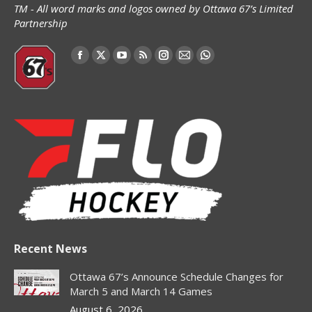
TM - All word marks and logos owned by Ottawa 67’s Limited
Partnership
Find us on:
Facebook
X
YouTube
Rss
Instagram
Mail
Whatsapp
page
page
page
page
page
page
page
opens
opens
opens
opens
opens
opens
opens
in
in
in
in
in
in
in
new
new
new
new
new
new
new
window
window
window
window
window
window
window
Recent News
Ottawa 67’s Announce Schedule Changes for
March 5 and March 14 Games
August 6, 2026