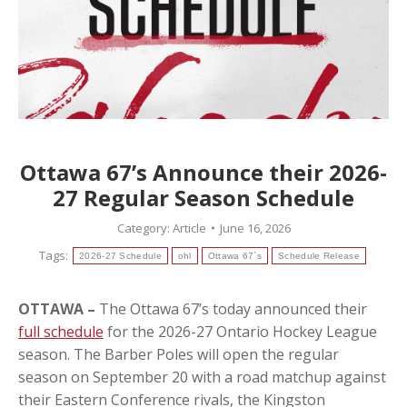
Ottawa 67’s Announce their 2026-
27 Regular Season Schedule
Category:
Article
June 16, 2026
Tags:
2026-27 Schedule
ohl
Ottawa 67`s
Schedule Release
OTTAWA –
The Ottawa 67’s today announced their
full schedule
for the 2026-27 Ontario Hockey League
season. The Barber Poles will open the regular
season on September 20 with a road matchup against
their Eastern Conference rivals, the Kingston