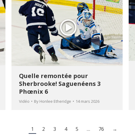
Quelle remontée pour
Sherbrooke! Saguenéens 3
Phœnix 6
Vidéo
By
Honlee Etheridge
14 mars 2026
1
2
3
4
5
…
76
→