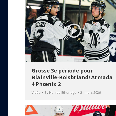
Grosse 3e période pour
Blainville-Boisbriand! Armada
4 Phœnix 2
Vidéo
By
Honlee Etheridge
21 mars 2026