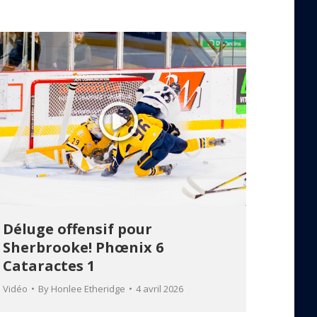
Déluge offensif pour
Sherbrooke! Phœnix 6
Cataractes 1
Vidéo
By
Honlee Etheridge
4 avril 2026