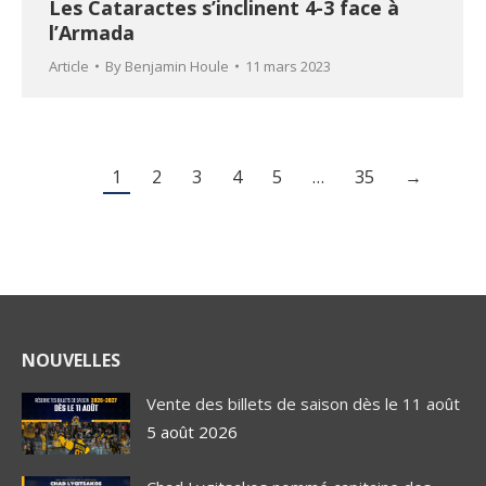
Les Cataractes s’inclinent 4-3 face à
l’Armada
Article
By
Benjamin Houle
11 mars 2023
1
2
3
4
5
…
35
→
NOUVELLES
Vente des billets de saison dès le 11 août
5 août 2026