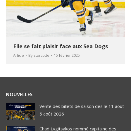
Elie se fait plaisir face aux Sea Dogs
Article
By
sturcotte
15 février 2025
NOUVELLES
Vente des billets de saison dès le 11 août
5 août 2026
Chad Lygitsakos nommé capitaine des