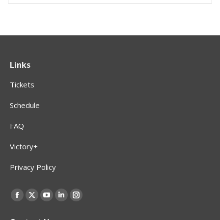
Links
Tickets
Schedule
FAQ
Victory+
Privacy Policy
Find us on:
Facebook
X
YouTube
Linkedin
Instagram
page
page
page
page
page