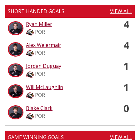
SHORT HANDED GOALS
VIEW ALL
4
Ryan Miller
POR
4
Alex Weiermair
POR
1
Jordan Duguay
POR
1
Will McLaughlin
POR
0
Blake Clark
POR
GAME WINNING GOALS
VIEW ALL