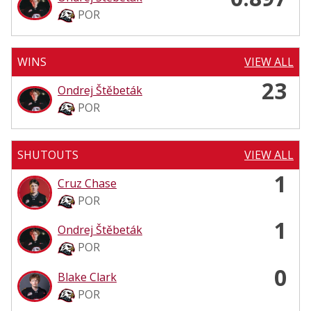
POR
WINS
VIEW ALL
23
Ondrej Štěbeták
POR
SHUTOUTS
VIEW ALL
1
Cruz Chase
POR
1
Ondrej Štěbeták
POR
0
Blake Clark
POR