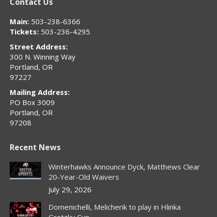
Contact Us
opens
opens
opens
opens
opens
in
in
in
in
in
Main:
503-238-6366
new
new
new
new
new
Tickets:
503-236-4295
window
window
window
window
window
Street Address:
300 N. Winning Way
Portland, OR
97227
Mailing Address:
PO Box 3009
Portland, OR
97208
Recent News
Winterhawks Announce Dyck, Matthews Clear
20-Year-Old Waivers
July 29, 2026
Domenichelli, Melicherik to play in Hlinka
Gretzky Cup