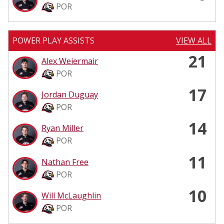
POR
POWER PLAY ASSISTS
VIEW ALL
21
Alex Weiermair
POR
17
Jordan Duguay
POR
14
Ryan Miller
POR
11
Nathan Free
POR
10
Will McLaughlin
POR