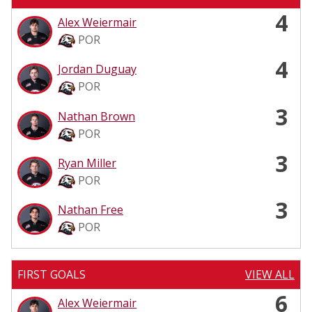
4
Alex Weiermair
POR
4
Jordan Duguay
POR
3
Nathan Brown
POR
3
Ryan Miller
POR
3
Nathan Free
POR
FIRST GOALS
VIEW ALL
6
Alex Weiermair