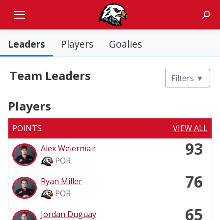
Sear
Leaders
Players
Goalies
Team Leaders
Filters
▼
Players
POINTS
VIEW ALL
93
Alex Weiermair
POR
76
Ryan Miller
POR
65
Jordan Duguay