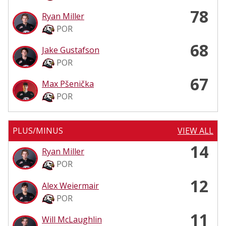
78
Ryan Miller
POR
68
Jake Gustafson
POR
67
Max Pšenička
POR
PLUS/MINUS
VIEW ALL
14
Ryan Miller
POR
12
Alex Weiermair
POR
11
Will McLaughlin