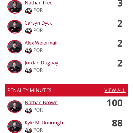
3
Nathan Free
POR
2
Carsyn Dyck
POR
2
Alex Weiermair
POR
2
Jordan Duguay
POR
PENALTY MINUTES
VIEW ALL
100
Nathan Brown
POR
88
Kyle McDonough
POR