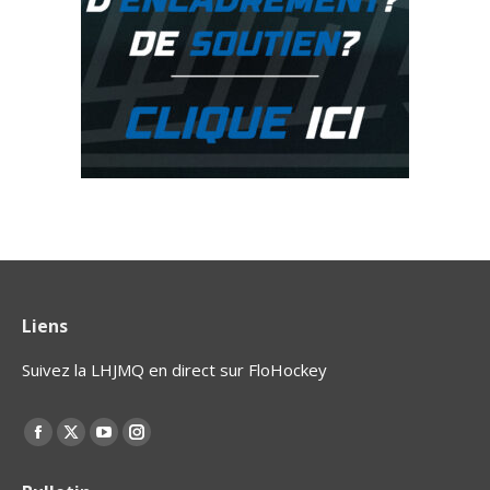
Liens
Suivez la LHJMQ en direct sur FloHockey
Find us on:
La
La
La
La
page
page
page
page