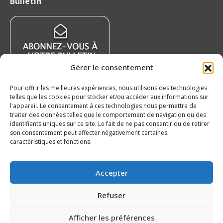
Bulletin
Facebook
X
YouTube
Instagram
s’ouvrira
s’ouvrira
s’ouvrira
s’ouvrira
dans
dans
dans
dans
une
une
une
une
nouvelle
nouvelle
nouvelle
nouvelle
Gérer le consentement
fenêtre
fenêtre
fenêtre
fenêtre
Pour offrir les meilleures expériences, nous utilisons des technologies
telles que les cookies pour stocker et/ou accéder aux informations sur
Nouvelles récentes
l'appareil. Le consentement à ces technologies nous permettra de
traiter des données telles que le comportement de navigation ou des
identifiants uniques sur ce site. Le fait de ne pas consentir ou de retirer
Nissan Canada devient partenaire officiel de la
son consentement peut affecter négativement certaines
LHJMQ
caractéristiques et fonctions.
6 août 2026
Le Tchèque Maxmilian Mares a hâte de se
Accepter
joindre à l’Océanic !
5 août 2026
Refuser
Nos 20 ans – Saguenéens de Chicoutimi
Afficher les préférences
5 août 2026