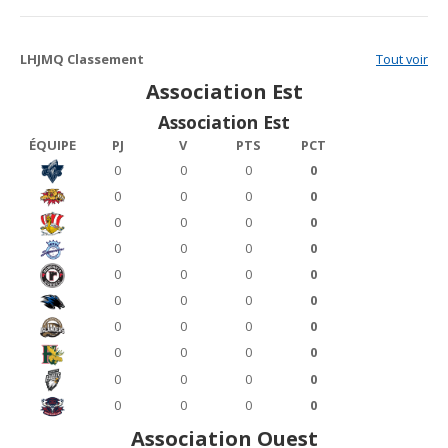
LHJMQ Classement
Tout voir
Association Est
Association Est
ÉQUIPE
PJ
V
PTS
PCT
0
0
0
0
0
0
0
0
0
0
0
0
0
0
0
0
0
0
0
0
0
0
0
0
0
0
0
0
0
0
0
0
0
0
0
0
0
0
0
0
Association Ouest