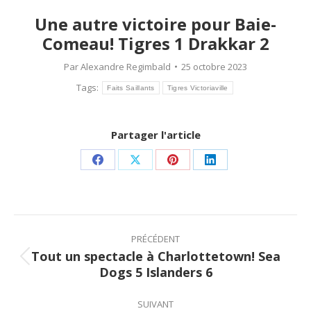
Une autre victoire pour Baie-
Comeau! Tigres 1 Drakkar 2
Par
Alexandre Regimbald
25 octobre 2023
Tags:
Faits Saillants
Tigres Victoriaville
Partager l'article
Share
Share
Share
Share
on
on
on
on
Facebook
X
Pinterest
LinkedIn
Post
navigation
PRÉCÉDENT
Tout un spectacle à Charlottetown! Sea
Previous
Dogs 5 Islanders 6
post:
SUIVANT