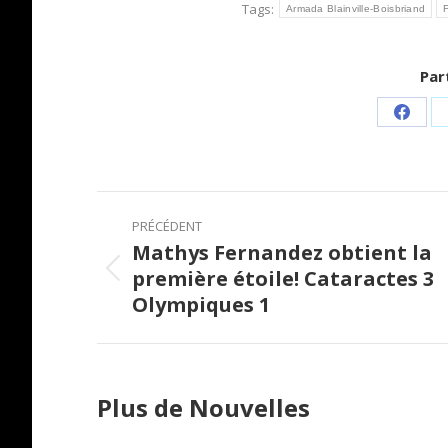
Tags:
Armada Blainville-Boisbriand
F
Par
Share
on
Faceb
Post
PRÉCÉDENT
navigation
Mathys Fernandez obtient la
première étoile! Cataractes 3
Previous
Olympiques 1
post:
Plus de Nouvelles