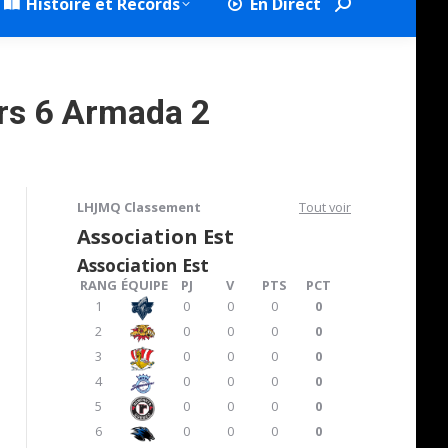
Histoire et Records
En Direct
Search:
urs 6 Armada 2
LHJMQ Classement
Tout voir
Association Est
Association Est
RANG
ÉQUIPE
PJ
V
PTS
PCT
1
0
0
0
0
2
0
0
0
0
3
0
0
0
0
4
0
0
0
0
5
0
0
0
0
6
0
0
0
0