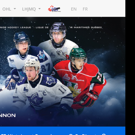
EN
FR
OHL
LHJMQ