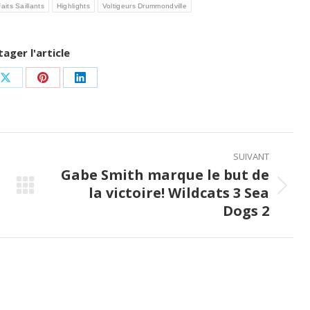
aits Saillants
Highlights
Voltigeurs Drummondville
tager l'article
Share
Share
Share
on
on
on
ook
X
Pinterest
LinkedIn
SUIVANT
Gabe Smith marque le but de
la victoire! Wildcats 3 Sea
Next
Dogs 2
post: