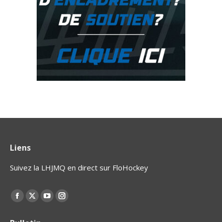
Liens
Suivez la LHJMQ en direct sur FloHockey
Find us on:
La
La
La
La
page
page
page
page