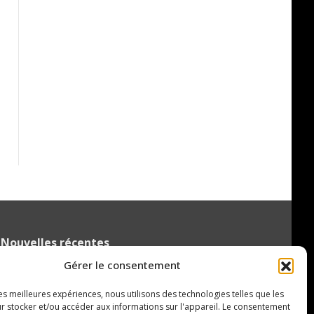
Nouvelles récentes
Gérer le consentement
Le Tchèque Maxmilian Mares a hâte de
se joindre à l’Océanic !
les meilleures expériences, nous utilisons des technologies telles que les
5 août 2026
r stocker et/ou accéder aux informations sur l'appareil. Le consentement