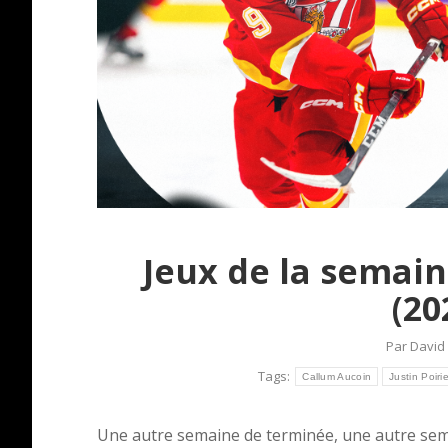
Jeux de la semai
(20
Par
David 
Tags:
Callum Aucoin
Justin Poirie
Une autre semaine de terminée, une autre semai