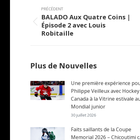
Post
PRÉCÉDENT
navigation
BALADO Aux Quatre Coins |
Épisode 2 avec Louis
Previous
Robitaille
post:
Plus de Nouvelles
Une première expérience po
Philippe Veilleux avec Hockey
Canada à la Vitrine estivale a
Mondial junior
30 juillet 2026
Faits saillants de la Coupe
Memorial 2026 – Chicoutimi c