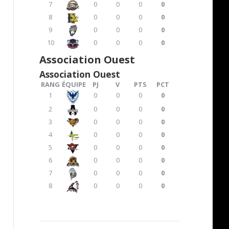
7
0
0
0
0
8
0
0
0
0
9
0
0
0
0
10
0
0
0
0
Association Ouest
Association Ouest
RANG
ÉQUIPE
PJ
V
PTS
PCT
1
0
0
0
0
2
0
0
0
0
3
0
0
0
0
4
0
0
0
0
5
0
0
0
0
6
0
0
0
0
7
0
0
0
0
8
0
0
0
0