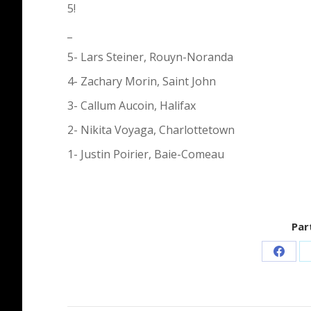
5!
_
5- Lars Steiner, Rouyn-Noranda
4- Zachary Morin, Saint John
3- Callum Aucoin, Halifax
2- Nikita Voyaga, Charlottetown
1- Justin Poirier, Baie-Comeau
Par
Share
on
Faceb