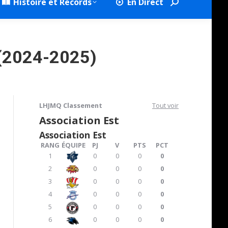
Histoire et Records
En Direct
Search:
 (2024-2025)
LHJMQ Classement
Tout voir
Association Est
Association Est
RANG
ÉQUIPE
PJ
V
PTS
PCT
1
0
0
0
0
2
0
0
0
0
3
0
0
0
0
4
0
0
0
0
5
0
0
0
0
6
0
0
0
0