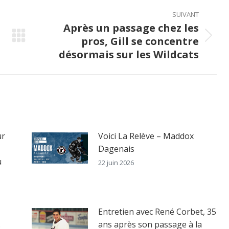
SUIVANT
Après un passage chez les
pros, Gill se concentre
Next
désormais sur les Wildcats
post:
ur
Voici La Relève – Maddox
Dagenais
u
22 juin 2026
Entretien avec René Corbet, 35
.
ans après son passage à la