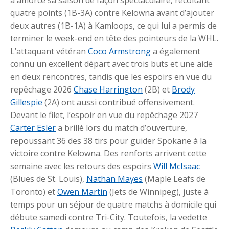
quatre points (1B-3A) contre Kelowna avant d’ajouter
deux autres (1B-1A) à Kamloops, ce qui lui a permis de
terminer le week-end en tête des pointeurs de la WHL.
L’attaquant vétéran
Coco Armstrong
a également
connu un excellent départ avec trois buts et une aide
en deux rencontres, tandis que les espoirs en vue du
repêchage 2026
Chase Harrington
(2B) et
Brody
Gillespie
(2A) ont aussi contribué offensivement.
Devant le filet, l’espoir en vue du repêchage 2027
Carter Esler
a brillé lors du match d’ouverture,
repoussant 36 des 38 tirs pour guider Spokane à la
victoire contre Kelowna. Des renforts arrivent cette
semaine avec les retours des espoirs
Will McIsaac
(Blues de St. Louis),
Nathan Mayes
(Maple Leafs de
Toronto) et
Owen Martin
(Jets de Winnipeg), juste à
temps pour un séjour de quatre matchs à domicile qui
débute samedi contre Tri-City. Toutefois, la vedette