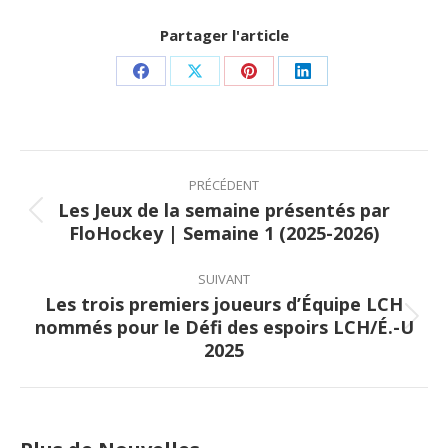
Partager l'article
Share
Share
Share
Share
on
on
on
on
Facebook
X
Pinterest
LinkedIn
Post
navigation
PRÉCÉDENT
Les Jeux de la semaine présentés par
Previous
FloHockey | Semaine 1 (2025-2026)
post:
SUIVANT
Les trois premiers joueurs d’Équipe LCH
nommés pour le Défi des espoirs LCH/É.-U
Next
2025
post: