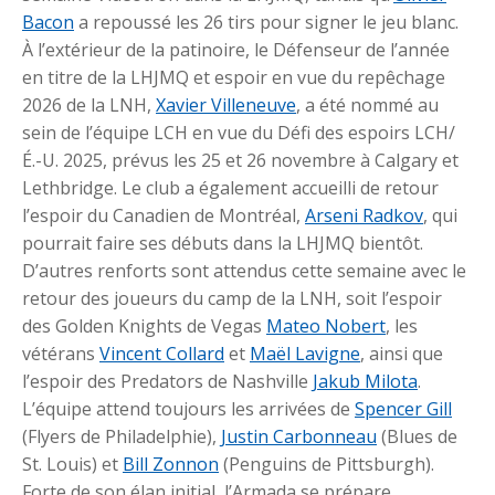
Bacon
a repoussé les 26 tirs pour signer le jeu blanc.
À l’extérieur de la patinoire, le Défenseur de l’année
en titre de la LHJMQ et espoir en vue du repêchage
2026 de la LNH,
Xavier Villeneuve
, a été nommé au
sein de l’équipe LCH en vue du Défi des espoirs LCH/
É.-U. 2025, prévus les 25 et 26 novembre à Calgary et
Lethbridge. Le club a également accueilli de retour
l’espoir du Canadien de Montréal,
Arseni Radkov
, qui
pourrait faire ses débuts dans la LHJMQ bientôt.
D’autres renforts sont attendus cette semaine avec le
retour des joueurs du camp de la LNH, soit l’espoir
des Golden Knights de Vegas
Mateo Nobert
, les
vétérans
Vincent Collard
et
Maël Lavigne
, ainsi que
l’espoir des Predators de Nashville
Jakub Milota
.
L’équipe attend toujours les arrivées de
Spencer Gill
(Flyers de Philadelphie),
Justin Carbonneau
(Blues de
St. Louis) et
Bill Zonnon
(Penguins de Pittsburgh).
Forte de son élan initial, l’Armada se prépare