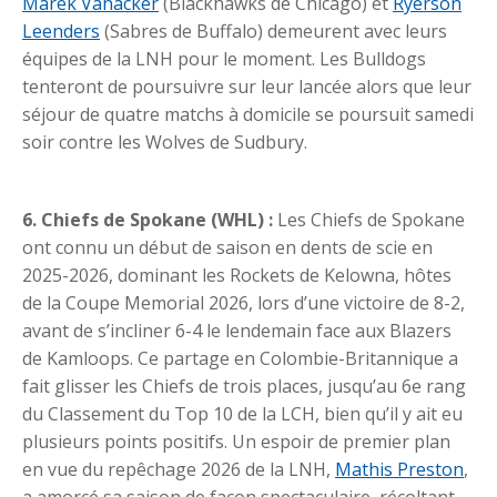
Marek Vanacker
(Blackhawks de Chicago) et
Ryerson
Leenders
(Sabres de Buffalo) demeurent avec leurs
équipes de la LNH pour le moment. Les Bulldogs
tenteront de poursuivre sur leur lancée alors que leur
séjour de quatre matchs à domicile se poursuit samedi
soir contre les Wolves de Sudbury.
6. Chiefs de Spokane (WHL) :
Les Chiefs de Spokane
ont connu un début de saison en dents de scie en
2025-2026, dominant les Rockets de Kelowna, hôtes
de la Coupe Memorial 2026, lors d’une victoire de 8-2,
avant de s’incliner 6-4 le lendemain face aux Blazers
de Kamloops. Ce partage en Colombie-Britannique a
fait glisser les Chiefs de trois places, jusqu’au 6e rang
du Classement du Top 10 de la LCH, bien qu’il y ait eu
plusieurs points positifs. Un espoir de premier plan
en vue du repêchage 2026 de la LNH,
Mathis Preston
,
a amorcé sa saison de façon spectaculaire, récoltant