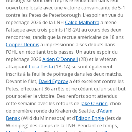
Bulldogs se sont bien repris le lendemain dans leur
ouverture locale avec une victoire convaincante de 5-1
contre les Petes de Peterborough. L’espoir en vue du
repêchage 2026 de la LNH
Caleb Malhotra
a mené
l’attaque avec trois points (1B-2A) au cours des deux
rencontres, tandis que la recrue américaine de 18 ans
Cooper Dennis
a impressionné à ses débuts dans
l’OHL en récoltant trois passes. Un autre espoir du
repêchage 2026
Aiden O’Donnell
(2B) et le vétéran
attaquant
Luca Testa
(1B-1A) se sont également
inscrits à la feuille de pointage dans les deux matchs.
Devant le filet,
David Egorov
a été excellent contre les
Petes, effectuant 36 arrêts et ne cédant qu’un seul but
pour sceller la victoire. Des renforts sont attendus
cette semaine avec les retours de
Jake O’Brien
, choix
de première ronde du Kraken de Seattle, d’
Adam
Benak
(Wild du Minnesota) et d’
Edison Engle
(Jets de
Winnipeg) des camps de la LNH. Pendant ce temps,