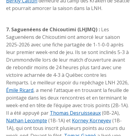
Berkly Catton
demeure au camp des Kraken de Seattle
et pourrait amorcer la saison dans la LNH.
7. Saguenéens de Chicoutimi (LHJMQ) :
Les
Saguenéens de Chicoutimi ont amorcé leur saison
2025-2026 avec une fiche partagée de 1-1-0-0 après
leur premier week-end de jeu. Ils se sont inclinés 5-3 à
Drummondville lors de leur match d’ouverture avant
de rebondir moins de 24 heures plus tard avec une
victoire acharnée de 4-3 à Québec contre les
Remparts. Le meilleur espoir du repêchage LNH 2026,
Émile Ricard
, a mené l’attaque en trouvant la feuille de
pointage dans les deux rencontres et en terminant le
week-end en tête de l’équipe avec trois points (2B-1A).
Il a été appuyé par
Thomas Desruisseaux
(0B-2A),
Nathan Lecompte
(1B-1A) et
Korney Korneyev
(1B-
1A), qui ont tous inscrit plusieurs points au cours du
week-end. Devant le filet,
Tomas Gagné
a livré une