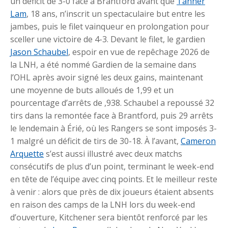
un déficit de 3-0 face à Brantford avant que
Tanner
Lam
, 18 ans, n’inscrit un spectaculaire but entre les
jambes, puis le filet vainqueur en prolongation pour
sceller une victoire de 4-3. Devant le filet, le gardien
Jason Schaubel
, espoir en vue de repêchage 2026 de
la LNH, a été nommé Gardien de la semaine dans
l’OHL après avoir signé les deux gains, maintenant
une moyenne de buts alloués de 1,99 et un
pourcentage d’arrêts de ,938. Schaubel a repoussé 32
tirs dans la remontée face à Brantford, puis 29 arrêts
le lendemain à Érié, où les Rangers se sont imposés 3-
1 malgré un déficit de tirs de 30-18. À l’avant,
Cameron
Arquette
s’est aussi illustré avec deux matchs
consécutifs de plus d’un point, terminant le week-end
en tête de l’équipe avec cinq points. Et le meilleur reste
à venir : alors que près de dix joueurs étaient absents
en raison des camps de la LNH lors du week-end
d’ouverture, Kitchener sera bientôt renforcé par les