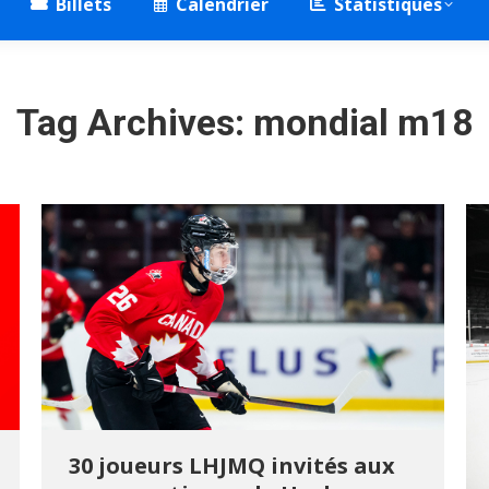
Billets
Calendrier
Statistiques
Tag Archives:
mondial m18
30 joueurs LHJMQ invités aux