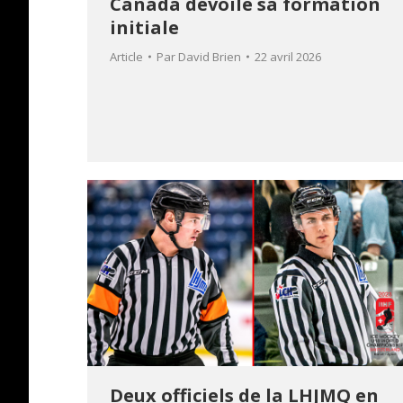
Canada dévoile sa formation
initiale
Article
Par
David Brien
22 avril 2026
Deux officiels de la LHJMQ en