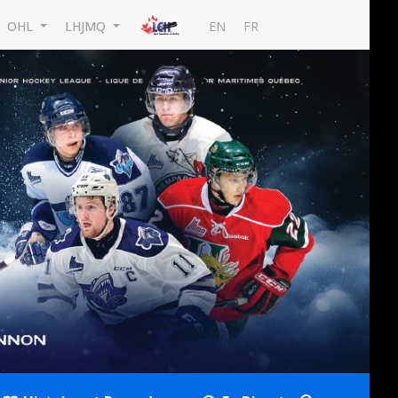
EN
FR
OHL
LHJMQ