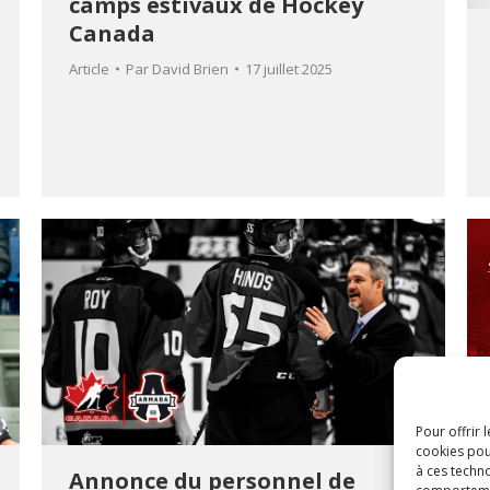
camps estivaux de Hockey
Canada
Article
Par
David Brien
17 juillet 2025
Pour offrir 
cookies pou
à ces techn
Annonce du personnel de