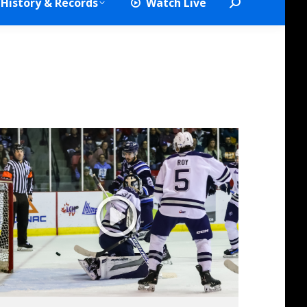
History & Records
Watch Live
Search:
5