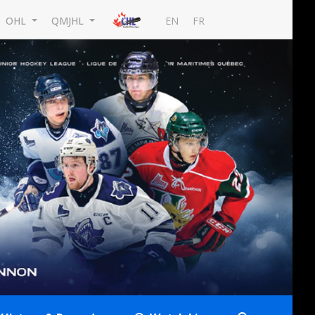
EN
FR
OHL
QMJHL