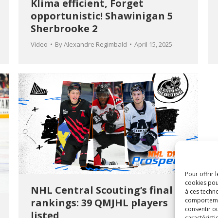
Klima efficient, Forget
opportunistic! Shawinigan 5
Sherbrooke 2
Video
By
Alexandre Regimbald
April 15, 2025
Pour offrir 
cookies pou
NHL Central Scouting’s final
à ces techn
comportement
rankings: 39 QMJHL players
consentir o
listed
caractéristi