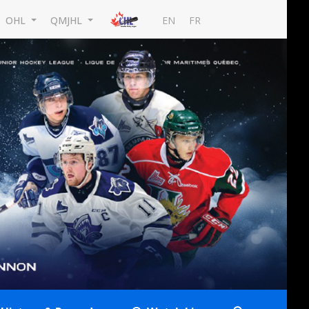
EN
FR
OHL
QMJHL