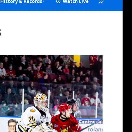
History & Records
Watch Live
Search:
5