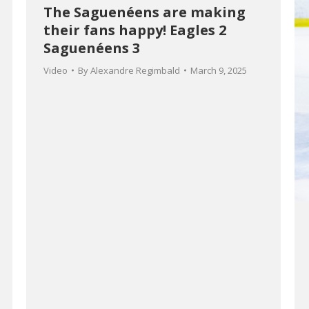
The Saguenéens are making
their fans happy! Eagles 2
Saguenéens 3
Video
By
Alexandre Regimbald
March 9, 2025