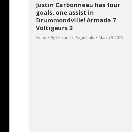
Justin Carbonneau has four
goals, one assist in
Drummondville! Armada 7
Voltigeurs 2
Video
By
Alexandre Regimbald
March 9, 2025