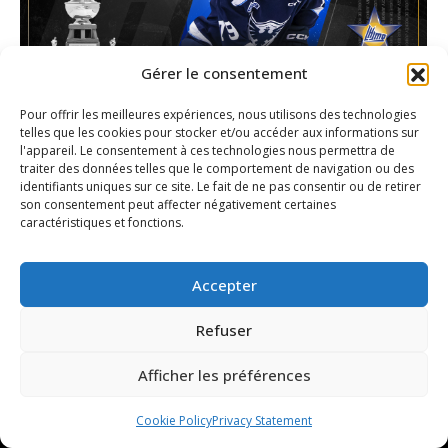
Gérer le consentement
Pour offrir les meilleures expériences, nous utilisons des technologies
Ethan Gauthier is the Top QMJHL
telles que les cookies pour stocker et/ou accéder aux informations sur
Prospect of 2023
l'appareil. Le consentement à ces technologies nous permettra de
traiter des données telles que le comportement de navigation ou des
Article
By
David Brien
April 24, 2023
identifiants uniques sur ce site. Le fait de ne pas consentir ou de retirer
son consentement peut affecter négativement certaines
caractéristiques et fonctions.
Accepter
Refuser
Afficher les préférences
Cookie Policy
Privacy Statement