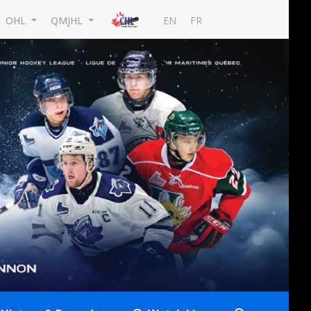
EN
FR
OHL
QMJHL