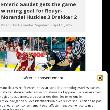
Emeric Gaudet gets the game
winning goal for Rouyn-
Noranda! Huskies 3 Drakkar 2
Video
By
Alexandre Regimbald
April 16, 2022
Gérer le consentement
les meilleures expériences, nous utilisons des technologies telles que les
r stocker et/ou accéder aux informations sur l'appareil. Le consentement
ologies nous permettra de traiter des données telles que le
 de navigation ou des identifiants uniques sur ce site. Le fait de ne pas
Patrick Guay gets 3 points in
u de retirer son consentement peut affecter négativement certaines
ques et fonctions.