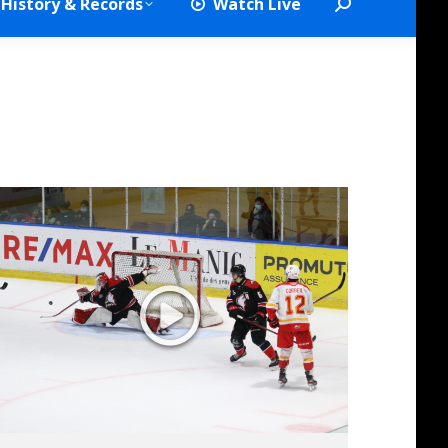
History & Records
Watch Live
Search:
2