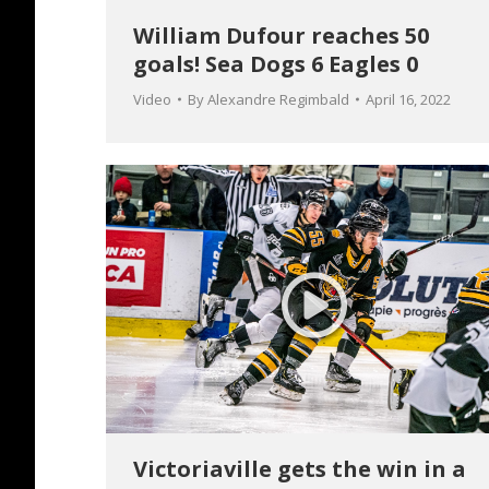
William Dufour reaches 50
goals! Sea Dogs 6 Eagles 0
Video
By
Alexandre Regimbald
April 16, 2022
Victoriaville gets the win in a