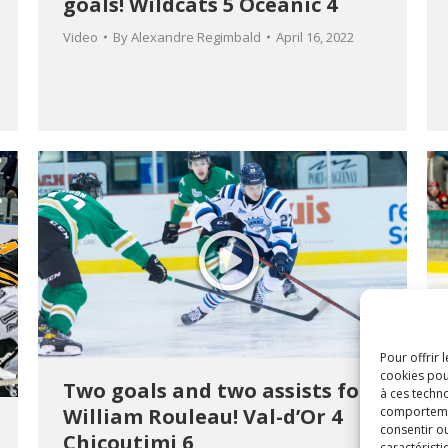
goals! Wildcats 5 Océanic 4
Video
By
Alexandre Regimbald
April 16, 2022
Pour offrir 
cookies pou
Two goals and two assists for
à ces techn
comportement
William Rouleau! Val-d’Or 4
consentir o
Chicoutimi 6
caractéristi