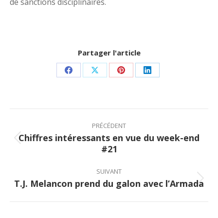
de sanctions disciplinaires.
Partager l'article
Share
Share
Share
Share
on
on
on
on
Facebook
X
Pinterest
LinkedIn
Post
navigation
PRÉCÉDENT
Chiffres intéressants en vue du week-end
Previous
#21
post:
SUIVANT
T.J. Melancon prend du galon avec l’Armada
Next
post: