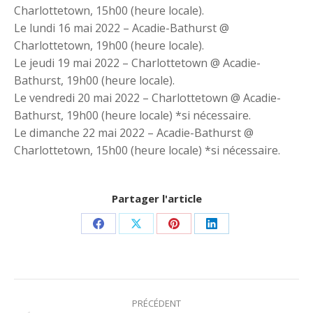
Charlottetown, 15h00 (heure locale).
Le lundi 16 mai 2022 – Acadie-Bathurst @
Charlottetown, 19h00 (heure locale).
Le jeudi 19 mai 2022 – Charlottetown @ Acadie-
Bathurst, 19h00 (heure locale).
Le vendredi 20 mai 2022 – Charlottetown @ Acadie-
Bathurst, 19h00 (heure locale) *si nécessaire.
Le dimanche 22 mai 2022 – Acadie-Bathurst @
Charlottetown, 15h00 (heure locale) *si nécessaire.
Partager l'article
Share
Share
Share
Share
on
on
on
on
Facebook
X
Pinterest
LinkedIn
Post
navigation
PRÉCÉDENT