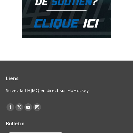
Liens
Suivez la LHJMQ en direct sur FloHockey
Find us on:
La
La
La
La
page
page
page
page
Bulletin
Facebook
X
YouTube
Instagram