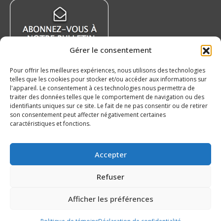
s’ouvrira
s’ouvrira
s’ouvrira
s’ouvrira
dans
dans
dans
dans
une
une
une
une
nouvelle
nouvelle
nouvelle
nouvelle
Gérer le consentement
fenêtre
fenêtre
fenêtre
fenêtre
Pour offrir les meilleures expériences, nous utilisons des technologies
telles que les cookies pour stocker et/ou accéder aux informations sur
Nouvelles récentes
l'appareil. Le consentement à ces technologies nous permettra de
traiter des données telles que le comportement de navigation ou des
identifiants uniques sur ce site. Le fait de ne pas consentir ou de retirer
Nissan Canada devient partenaire officiel de la
son consentement peut affecter négativement certaines
LHJMQ
caractéristiques et fonctions.
6 août 2026
Le Tchèque Maxmilian Mares a hâte de se
Accepter
joindre à l’Océanic !
5 août 2026
Refuser
Nos 20 ans – Saguenéens de Chicoutimi
Afficher les préférences
5 août 2026