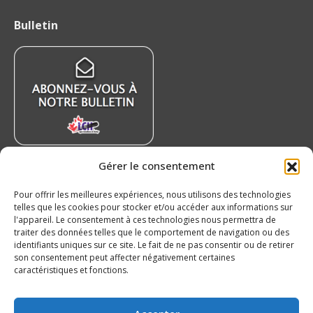
page
page
page
page
Bulletin
Facebook
X
YouTube
Instagram
s’ouvrira
s’ouvrira
s’ouvrira
s’ouvrira
dans
dans
dans
dans
une
une
une
une
nouvelle
nouvelle
nouvelle
nouvelle
fenêtre
fenêtre
fenêtre
fenêtre
Gérer le consentement
Nouvelles récentes
Pour offrir les meilleures expériences, nous utilisons des technologies
Nos 20 ans – Islanders de Charlottetown
telles que les cookies pour stocker et/ou accéder aux informations sur
7 août 2026
l'appareil. Le consentement à ces technologies nous permettra de
traiter des données telles que le comportement de navigation ou des
Nissan Canada devient partenaire officiel de la
identifiants uniques sur ce site. Le fait de ne pas consentir ou de retirer
son consentement peut affecter négativement certaines
LHJMQ
caractéristiques et fonctions.
6 août 2026
Le Tchèque Maxmilian Mares a hâte de se