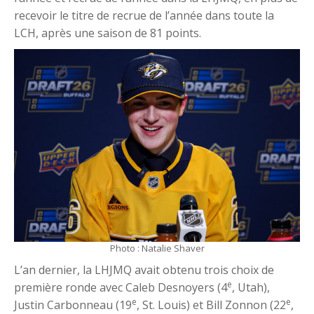
recevoir le titre de recrue de l’année dans toute la
LCH, après une saison de 81 points.
Photo : Natalie Shaver
L’an dernier, la LHJMQ avait obtenu trois choix de
e
première ronde avec Caleb Desnoyers (4
, Utah),
e
e
Justin Carbonneau (19
, St. Louis) et Bill Zonnon (22
,