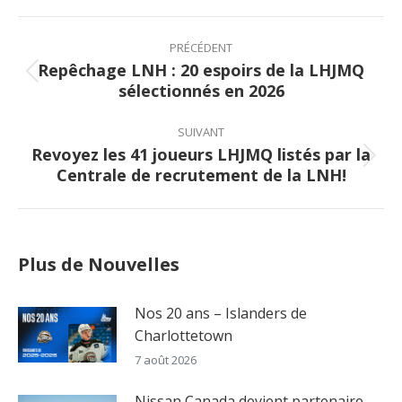
Facebook
X
Pinterest
LinkedIn
Post
navigation
PRÉCÉDENT
Repêchage LNH : 20 espoirs de la LHJMQ
Previous
sélectionnés en 2026
post:
SUIVANT
Revoyez les 41 joueurs LHJMQ listés par la
Next
Centrale de recrutement de la LNH!
post:
Plus de Nouvelles
Nos 20 ans – Islanders de
Charlottetown
7 août 2026
Nissan Canada devient partenaire