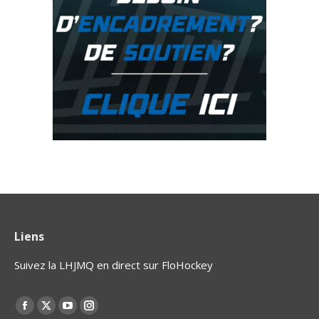
Liens
Suivez la LHJMQ en direct sur FloHockey
Find us on:
La
La
La
La