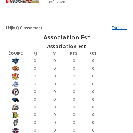
3 août 2026
LHJMQ Classement
Tout voir
Association Est
Association Est
ÉQUIPE
PJ
V
PTS
PCT
0
0
0
0
0
0
0
0
0
0
0
0
0
0
0
0
0
0
0
0
0
0
0
0
0
0
0
0
0
0
0
0
0
0
0
0
0
0
0
0