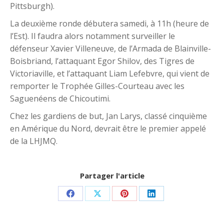
Pittsburgh).
La deuxième ronde débutera samedi, à 11h (heure de
l’Est). Il faudra alors notamment surveiller le
défenseur Xavier Villeneuve, de l’Armada de Blainville-
Boisbriand, l’attaquant Egor Shilov, des Tigres de
Victoriaville, et l’attaquant Liam Lefebvre, qui vient de
remporter le Trophée Gilles-Courteau avec les
Saguenéens de Chicoutimi.
Chez les gardiens de but, Jan Larys, classé cinquième
en Amérique du Nord, devrait être le premier appelé
de la LHJMQ.
Partager l'article
Share
Share
Share
Share
on
on
on
on