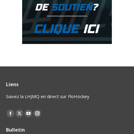
Liens
Suivez la LHJMQ en direct sur FloHockey
Find us on:
La
La
La
La
page
page
page
page
Bulletin
Facebook
X
YouTube
Instagram