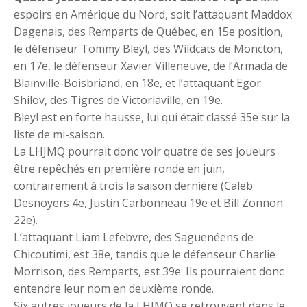
espoirs en Amérique du Nord, soit l’attaquant Maddox
Dagenais, des Remparts de Québec, en 15e position,
le défenseur Tommy Bleyl, des Wildcats de Moncton,
en 17e, le défenseur Xavier Villeneuve, de l’Armada de
Blainville-Boisbriand, en 18e, et l’attaquant Egor
Shilov, des Tigres de Victoriaville, en 19e.
Bleyl est en forte hausse, lui qui était classé 35e sur la
liste de mi-saison.
La LHJMQ pourrait donc voir quatre de ses joueurs
être repêchés en première ronde en juin,
contrairement à trois la saison dernière (Caleb
Desnoyers 4e, Justin Carbonneau 19e et Bill Zonnon
22e).
L’attaquant Liam Lefebvre, des Saguenéens de
Chicoutimi, est 38e, tandis que le défenseur Charlie
Morrison, des Remparts, est 39e. Ils pourraient donc
entendre leur nom en deuxième ronde.
Six autres joueurs de la LHJMQ se retrouvent dans le