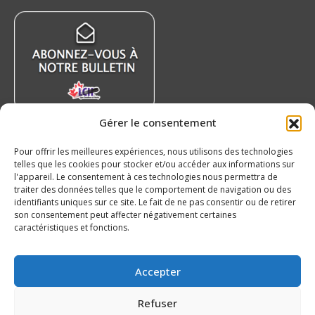
s’ouvrira
s’ouvrira
s’ouvrira
s’ouvrira
dans
dans
dans
dans
une
une
une
une
nouvelle
nouvelle
nouvelle
nouvelle
fenêtre
fenêtre
fenêtre
fenêtre
Gérer le consentement
Nouvelles récentes
Pour offrir les meilleures expériences, nous utilisons des technologies
telles que les cookies pour stocker et/ou accéder aux informations sur
Chris Baird-Gajdos s’amène avec les Wildcats
l'appareil. Le consentement à ces technologies nous permettra de
4 août 2026
traiter des données telles que le comportement de navigation ou des
identifiants uniques sur ce site. Le fait de ne pas consentir ou de retirer
Coupe Hlinka-Gretzky 2026 : 5 joueurs de la
son consentement peut affecter négativement certaines
LHJMQ à surveiller
caractéristiques et fonctions.
3 août 2026
Nos 20 ans – Voltigeurs de Drummondville
Accepter
3 août 2026
Refuser