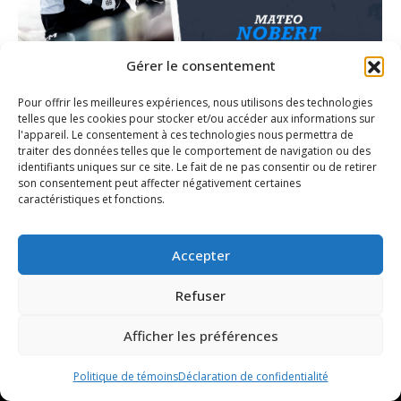
Gérer le consentement
Pour offrir les meilleures expériences, nous utilisons des technologies
BALADO Aux Quatre Coins | Épisode 12
telles que les cookies pour stocker et/ou accéder aux informations sur
avec Mateo Nobert
l'appareil. Le consentement à ces technologies nous permettra de
traiter des données telles que le comportement de navigation ou des
Link
Par
David Brien
19 juin 2025
identifiants uniques sur ce site. Le fait de ne pas consentir ou de retirer
son consentement peut affecter négativement certaines
caractéristiques et fonctions.
Accepter
Refuser
Afficher les préférences
Politique de témoins
Déclaration de confidentialité