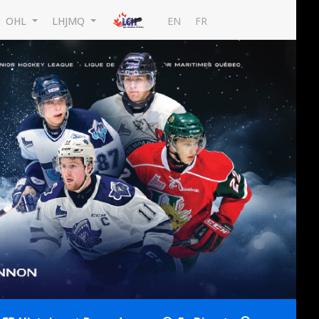
EN
FR
OHL
LHJMQ