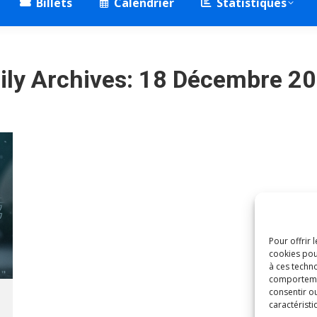
Billets
Calendrier
Statistiques
ily Archives:
18 Décembre 2
Pour offrir 
cookies pou
à ces techn
comportement
consentir o
caractéristi