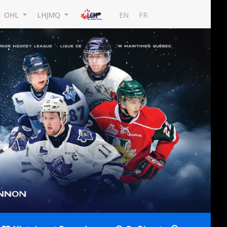
EN
FR
OHL
LHJMQ