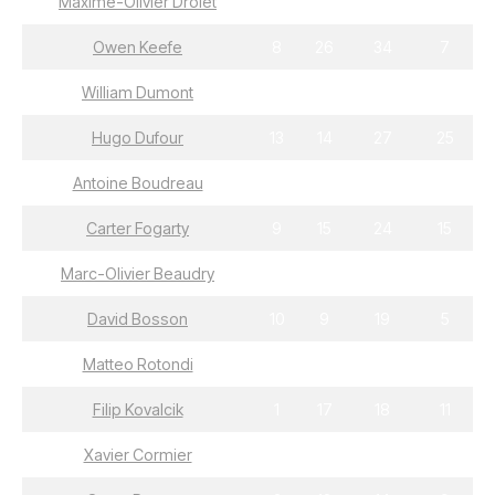
Maxime-Olivier Drolet
17
19
36
7
Owen Keefe
8
26
34
7
William Dumont
17
16
33
15
Hugo Dufour
13
14
27
25
Antoine Boudreau
9
18
27
8
Carter Fogarty
9
15
24
15
Marc-Olivier Beaudry
7
16
23
22
David Bosson
10
9
19
5
Matteo Rotondi
2
17
19
31
Filip Kovalcik
1
17
18
11
Xavier Cormier
6
11
17
16