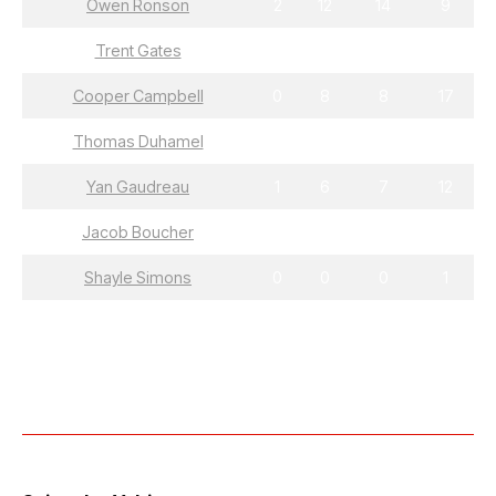
Owen Ronson
2
12
14
9
Trent Gates
6
5
11
4
Cooper Campbell
0
8
8
17
Thomas Duhamel
1
6
7
7
Yan Gaudreau
1
6
7
12
Jacob Boucher
0
1
1
4
Shayle Simons
0
0
0
1