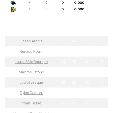
4
0
0
0.000
4
0
0
0.000
Joueurs
B
A
PTS
+/-
Jesse Allecia
23
42
65
7
Renaud Poulin
26
29
55
14
Louis-Félix Bourque
24
25
49
16
Maxime Lafond
13
36
49
25
Lou Lévesque
16
32
48
-2
Dylan Dumont
28
16
44
7
Yoan Tassé
10
28
38
6