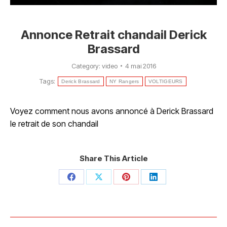
Annonce Retrait chandail Derick
Brassard
Category:
video
4 mai 2016
Tags:
Derick Brassard
NY Rangers
VOLTIGEURS
Voyez comment nous avons annoncé à Derick Brassard
le retrait de son chandail
Share This Article
Share
Share
Share
Share
on
on
on
on
Facebook
X
Pinterest
LinkedIn
Post