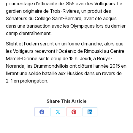
pourcentage d’efficacité de .855 avec les Voltigeurs. Le
gardien originaire de Trois-Rivières, un produit des
Sénateurs du Collège Saint-Bernard, avait été acquis
dans une transaction avec les Olympiques lors du dernier
camp d’entraînement.
Slight et Foulem seront en uniforme dimanche, alors que
les Voltigeurs recevront l’Océanic de Rimouski au Centre
Marcel-Dionne sur le coup de 15 h. Jeudi, à Rouyn-
Noranda, les Drummondvillois ont clôturé l’année 2015 en
livrant une solide bataille aux Huskies dans un revers de
2-1 en prolongation.
Share This Article
Share
Share
Share
Share
on
on
on
on