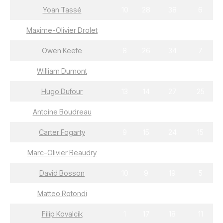
Yoan Tassé
10
28
38
6
Maxime-Olivier Drolet
17
19
36
7
Owen Keefe
8
26
34
7
William Dumont
17
16
33
15
Hugo Dufour
13
14
27
25
Antoine Boudreau
9
18
27
8
Carter Fogarty
9
15
24
15
Marc-Olivier Beaudry
7
16
23
22
David Bosson
10
9
19
5
Matteo Rotondi
2
17
19
31
Filip Kovalcik
1
17
18
11