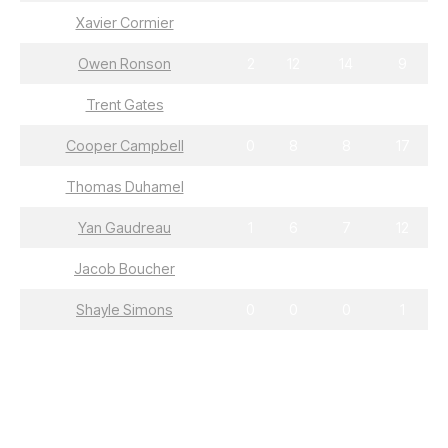
Xavier Cormier
6
11
17
16
Owen Ronson
2
12
14
9
Trent Gates
6
5
11
4
Cooper Campbell
0
8
8
17
Thomas Duhamel
1
6
7
7
Yan Gaudreau
1
6
7
12
Jacob Boucher
0
1
1
4
Shayle Simons
0
0
0
1