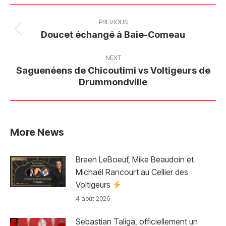
Facebook
X
Pinterest
LinkedIn
Post
navigation
PREVIOUS
Previous
Doucet échangé à Baie-Comeau
post:
NEXT
Saguenéens de Chicoutimi vs Voltigeurs de
Next
Drummondville
post:
More News
Breen LeBoeuf, Mike Beaudoin et
Michaël Rancourt au Cellier des
Voltigeurs
4 août 2026
Sebastian Taliga, officiellement un