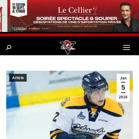
Search:
Article
Jan
5
2016