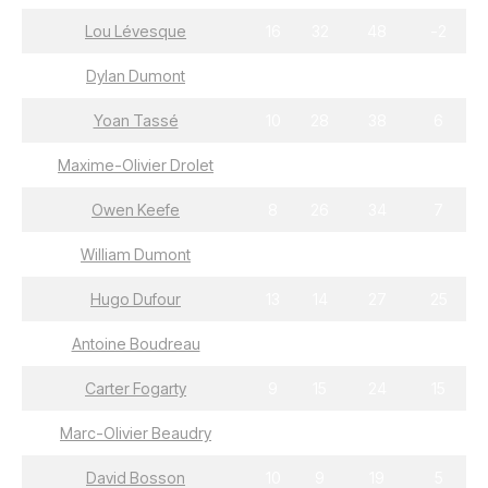
Lou Lévesque
16
32
48
-2
Dylan Dumont
28
16
44
7
Yoan Tassé
10
28
38
6
Maxime-Olivier Drolet
17
19
36
7
Owen Keefe
8
26
34
7
William Dumont
17
16
33
15
Hugo Dufour
13
14
27
25
Antoine Boudreau
9
18
27
8
Carter Fogarty
9
15
24
15
Marc-Olivier Beaudry
7
16
23
22
David Bosson
10
9
19
5