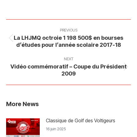
on
on
on
on
Facebook
X
Pinterest
LinkedIn
Post
navigation
PREVIOUS
La LHJMQ octroie 1 198 500$ en bourses
Previous
d’études pour l’année scolaire 2017-18
post:
NEXT
Vidéo commémoratif – Coupe du Président
Next
2009
post:
More News
Classique de Golf des Voltigeurs
16 juin 2025