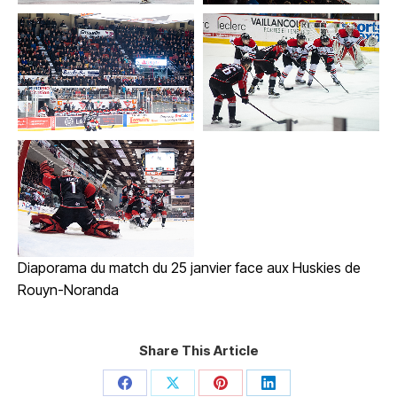
Diaporama du match du 25 janvier face aux Huskies de
Rouyn-Noranda
Share This Article
Share
Share
Share
Share