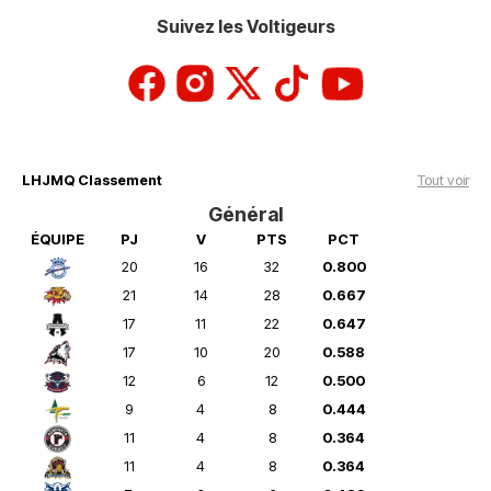
Suivez les Voltigeurs
LHJMQ Classement
Tout voir
Général
ÉQUIPE
PJ
V
PTS
PCT
20
16
32
0.800
21
14
28
0.667
17
11
22
0.647
17
10
20
0.588
12
6
12
0.500
9
4
8
0.444
11
4
8
0.364
11
4
8
0.364