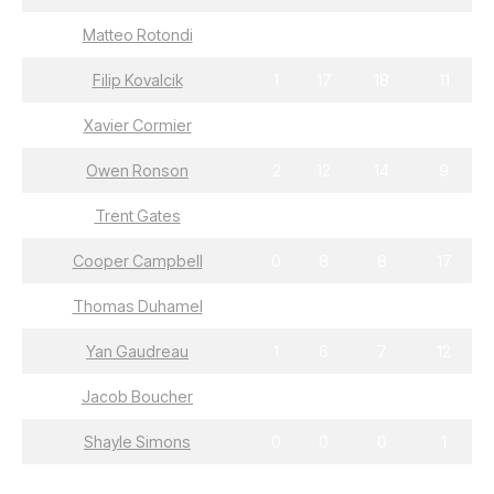
Matteo Rotondi
2
17
19
31
Filip Kovalcik
1
17
18
11
Xavier Cormier
6
11
17
16
Owen Ronson
2
12
14
9
Trent Gates
6
5
11
4
Cooper Campbell
0
8
8
17
Thomas Duhamel
1
6
7
7
Yan Gaudreau
1
6
7
12
Jacob Boucher
0
1
1
4
Shayle Simons
0
0
0
1